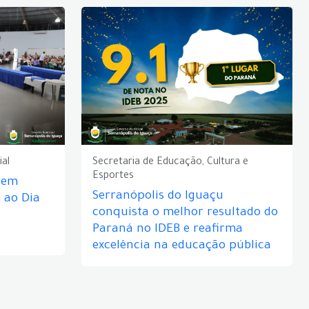
ial
Secretaria de Educação, Cultura e
Esportes
e em
Serranópolis do Iguaçu
ao Dia
conquista o melhor resultado do
Paraná no IDEB e reafirma
excelência na educação pública