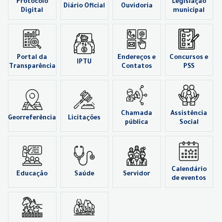
Protocolo
Legislação
Diário Oficial
Ouvidoria
Digital
municipal
Portal da
Endereços e
Concursos e
IPTU
Transparência
Contatos
PSS
Chamada
Assistência
Georreferência
Licitações
pública
Social
Calendário
Educação
Saúde
Servidor
de eventos