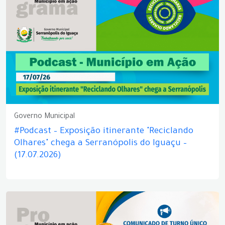
Governo Municipal
#Podcast – Exposição itinerante "Reciclando
Olhares" chega a Serranópolis do Iguaçu –
(17.07.2026)