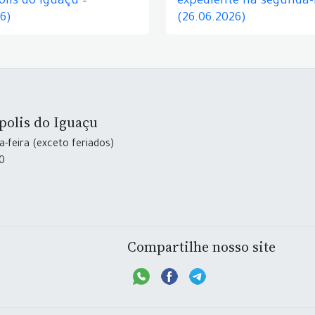
lis do Iguaçu –
expediente na segunda-f
26)
(26.06.2026)
polis do Iguaçu
-feira (exceto feriados)
30
Compartilhe nosso site