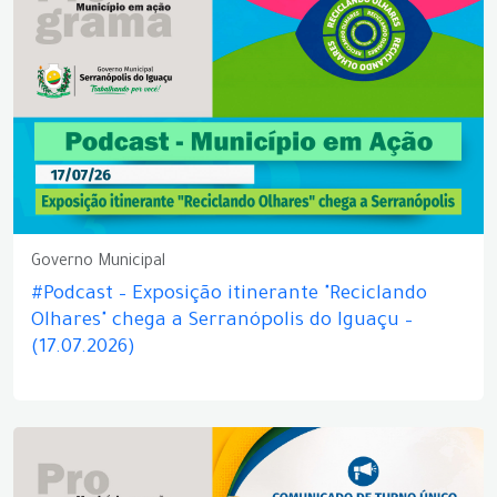
Governo Municipal
#Podcast – Exposição itinerante "Reciclando
Olhares" chega a Serranópolis do Iguaçu –
(17.07.2026)