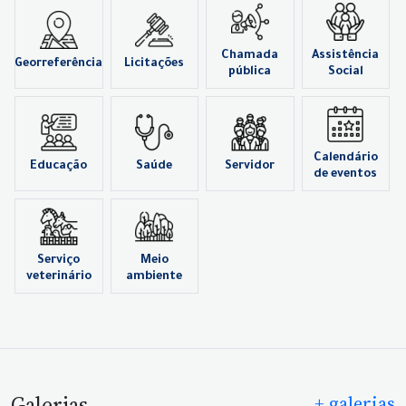
Chamada
Assistência
Georreferência
Licitações
pública
Social
Calendário
Educação
Saúde
Servidor
de eventos
Serviço
Meio
veterinário
ambiente
Galerias
+ galerias