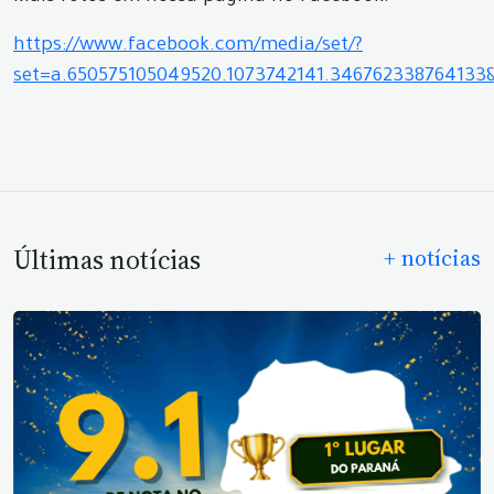
https://www.facebook.com/media/set/?
set=a.650575105049520.1073742141.34676233876413
Últimas notícias
+ notícias