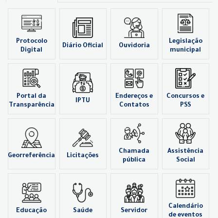
Protocolo
Legislação
Diário Oficial
Ouvidoria
Digital
municipal
Portal da
Endereços e
Concursos e
IPTU
Transparência
Contatos
PSS
Chamada
Assistência
Georreferência
Licitações
pública
Social
Calendário
Educação
Saúde
Servidor
de eventos