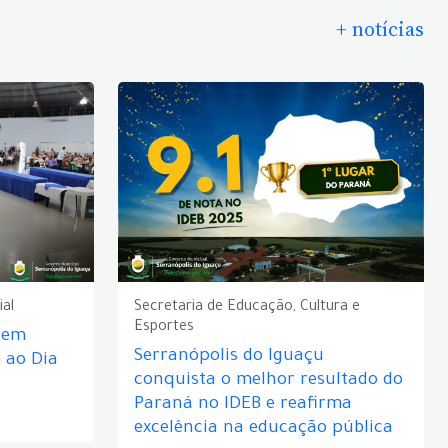
+ notícias
ial
Secretaria de Educação, Cultura e
Esportes
e em
Serranópolis do Iguaçu
ao Dia
conquista o melhor resultado do
Paraná no IDEB e reafirma
excelência na educação pública