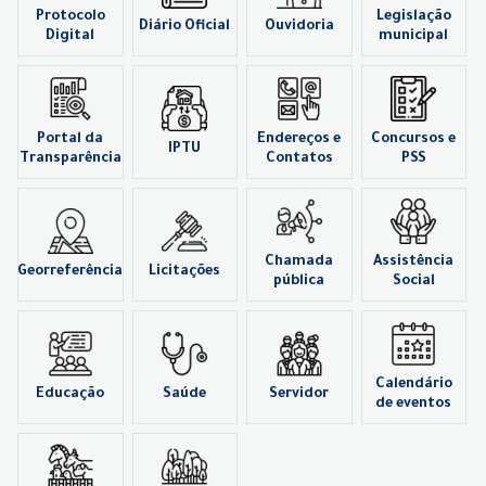
Protocolo
Legislação
Diário Oficial
Ouvidoria
Digital
municipal
Portal da
Endereços e
Concursos e
IPTU
Transparência
Contatos
PSS
Chamada
Assistência
Georreferência
Licitações
pública
Social
Calendário
Educação
Saúde
Servidor
de eventos