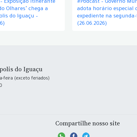
– Exposição itinerante
#Podcast – Governo Mun
do Olhares" chega a
adota horário especial 
lis do Iguaçu –
expediente na segunda-f
26)
(26.06.2026)
polis do Iguaçu
-feira (exceto feriados)
30
Compartilhe nosso site