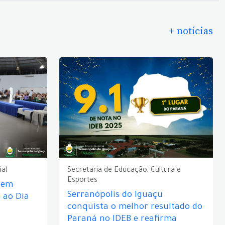
+ notícias
ial
Secretaria de Educação, Cultura e
Esportes
e em
Serranópolis do Iguaçu
ao Dia
conquista o melhor resultado do
Paraná no IDEB e reafirma