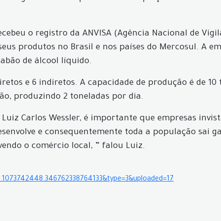
cebeu o registro da ANVISA (Agência Nacional de Vigil
seus produtos no Brasil e nos países do Mercosul. A e
abão de álcool líquido.
etos e 6 indiretos. A capacidade de produção é de 10 t
o, produzindo 2 toneladas por dia.
o, Luiz Carlos Wessler, é importante que empresas inv
 desenvolve e consequentemente toda a população sai 
ndo o comércio local, ” falou Luiz.
5.1073742448.346762338764133&type=3&uploaded=17