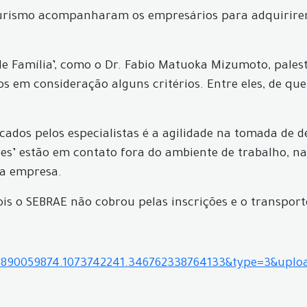
e Turismo acompanharam os empresários para adquirir
de Família’, como o Dr. Fabio Matuoka Mizumoto, pal
 em consideração alguns critérios. Entre eles, de que 
tacados pelos especialistas é a agilidade na tomada 
res’ estão em contato fora do ambiente de trabalho, nas
da empresa.
is o SEBRAE não cobrou pelas inscrições e o transporte
04890059874.1073742241.346762338764133&type=3&uplo