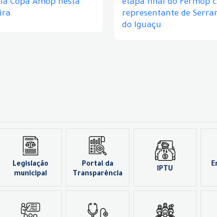
ela Copa Amop nesta
etapa final do Fermop 
ira
representante de Serra
do Iguaçu
Legislação
Portal da
E
IPTU
municipal
Transparência