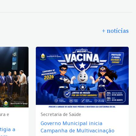
+ notícias
ura e
Secretaria de Saúde
Governo Municipal inicia
igia a
Campanha de Multivacinação