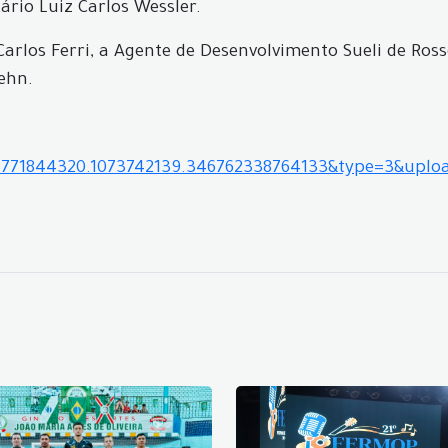
rio Luiz Carlos Wessler.
Carlos Ferri, a Agente de Desenvolvimento Sueli de Ro
ehn.
93771844320.1073742139.346762338764133&type=3&uplo