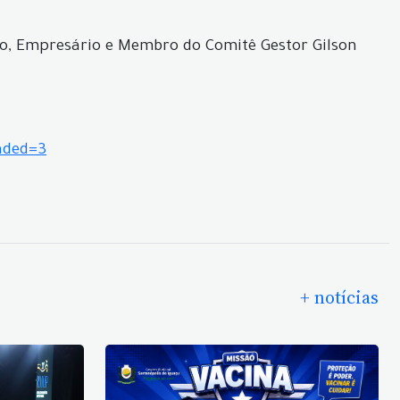
sso, Empresário e Membro do Comitê Gestor Gilson
aded=3
+ notícias