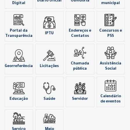
Diário Oficial
Ouvidoria
Digital
municipal
Portal da
Endereços e
Concursos e
IPTU
Transparência
Contatos
PSS
Chamada
Assistência
Georreferência
Licitações
pública
Social
Calendário
Educação
Saúde
Servidor
de eventos
Serviço
Meio