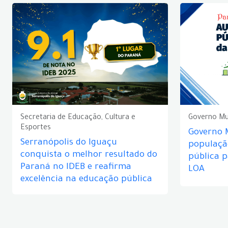
Secretaria de Educação, Cultura e
Governo Mu
Esportes
Governo 
Serranópolis do Iguaçu
populaçã
conquista o melhor resultado do
pública 
Paraná no IDEB e reafirma
LOA
excelência na educação pública