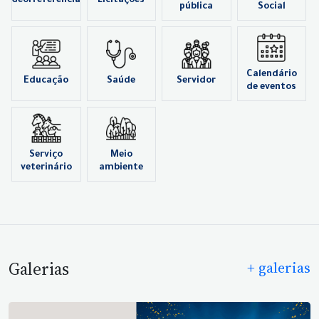
Georreferência
Licitações
pública
Social
Calendário
Educação
Saúde
Servidor
de eventos
Serviço
Meio
veterinário
ambiente
Galerias
+ galerias