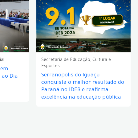
ial
Secretaria de Educação, Cultura e
Esportes
e em
Serranópolis do Iguaçu
ao Dia
conquista o melhor resultado do
Paraná no IDEB e reafirma
excelência na educação pública