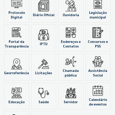
Protocolo
Legislação
Diário Oficial
Ouvidoria
Digital
municipal
Portal da
Endereços e
Concursos e
IPTU
Transparência
Contatos
PSS
Chamada
Assistência
Georreferência
Licitações
pública
Social
Calendário
Educação
Saúde
Servidor
de eventos