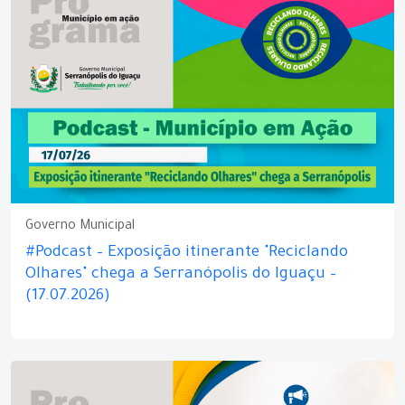
Governo Municipal
#Podcast – Exposição itinerante "Reciclando
Olhares" chega a Serranópolis do Iguaçu –
(17.07.2026)