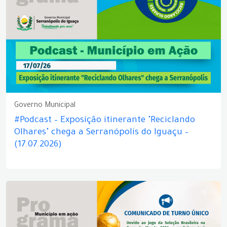
Governo Municipal
#Podcast – Exposição itinerante "Reciclando
Olhares" chega a Serranópolis do Iguaçu –
(17.07.2026)