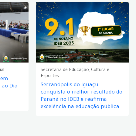
ial
Secretaria de Educação, Cultura e
Esportes
e em
Serranópolis do Iguaçu
ao Dia
conquista o melhor resultado do
Paraná no IDEB e reafirma
excelência na educação pública