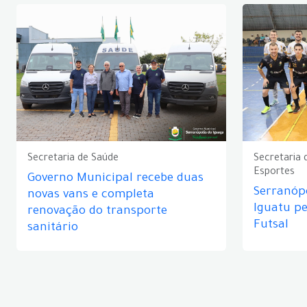
Secretaria de Saúde
Secretaria 
Esportes
Governo Municipal recebe duas
Serranópo
novas vans e completa
Iguatu p
renovação do transporte
Futsal
sanitário