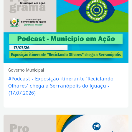
Governo Municipal
#Podcast – Exposição itinerante "Reciclando
Olhares" chega a Serranópolis do Iguaçu –
(17.07.2026)