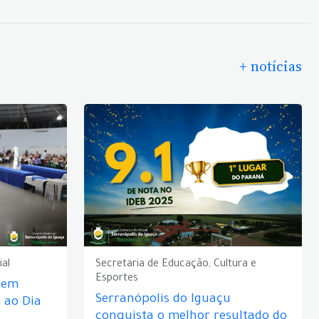
+ notícias
ial
Secretaria de Educação, Cultura e
Esportes
e em
Serranópolis do Iguaçu
ao Dia
conquista o melhor resultado do