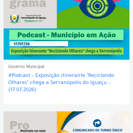
Governo Municipal
#Podcast – Exposição itinerante "Reciclando
Olhares" chega a Serranópolis do Iguaçu –
(17.07.2026)