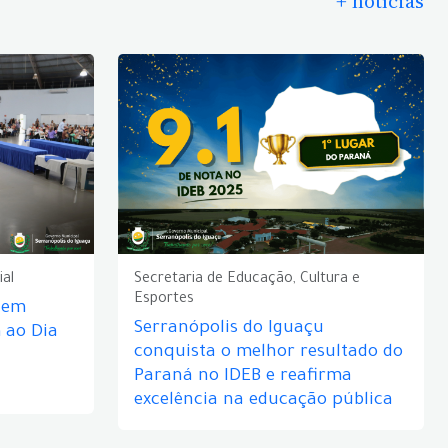
+ notícias
ial
Secretaria de Educação, Cultura e
Esportes
e em
Serranópolis do Iguaçu
ao Dia
conquista o melhor resultado do
Paraná no IDEB e reafirma
excelência na educação pública