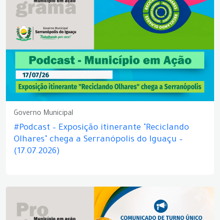
Governo Municipal
#Podcast – Exposição itinerante "Reciclando
Olhares" chega a Serranópolis do Iguaçu –
(17.07.2026)