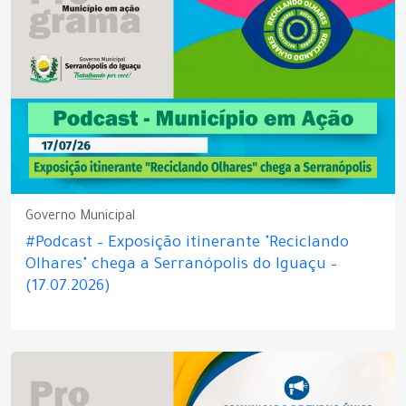
Governo Municipal
#Podcast – Exposição itinerante "Reciclando
Olhares" chega a Serranópolis do Iguaçu –
(17.07.2026)