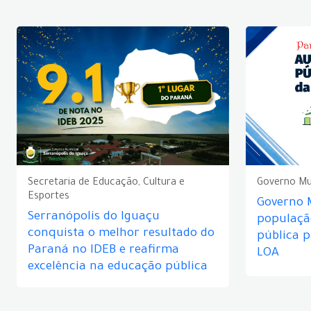
Secretaria de Educação, Cultura e
Governo Mu
Esportes
Governo 
Serranópolis do Iguaçu
populaçã
conquista o melhor resultado do
pública 
Paraná no IDEB e reafirma
LOA
excelência na educação pública