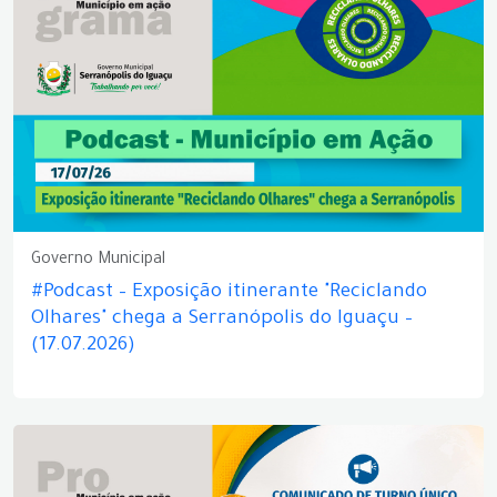
Governo Municipal
#Podcast – Exposição itinerante "Reciclando
Olhares" chega a Serranópolis do Iguaçu –
(17.07.2026)