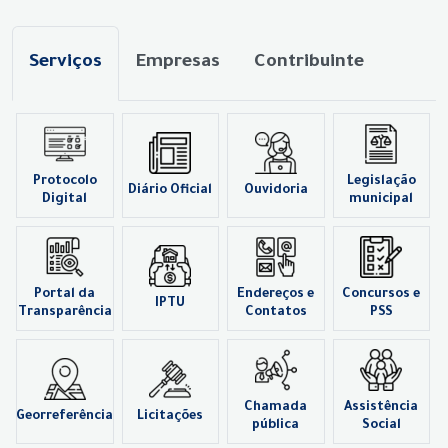
Serviços
Empresas
Contribuinte
Protocolo
Legislação
Diário Oficial
Ouvidoria
Digital
municipal
Portal da
Endereços e
Concursos e
IPTU
Transparência
Contatos
PSS
Chamada
Assistência
Georreferência
Licitações
pública
Social