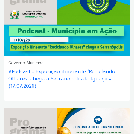
Governo Municipal
#Podcast – Exposição itinerante "Reciclando
Olhares" chega a Serranópolis do Iguaçu –
(17.07.2026)