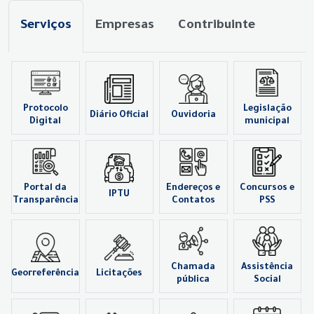
Serviços
Empresas
Contribuinte
Protocolo
Legislação
Diário Oficial
Ouvidoria
Digital
municipal
Portal da
Endereços e
Concursos e
IPTU
Transparência
Contatos
PSS
Chamada
Assistência
Georreferência
Licitações
pública
Social