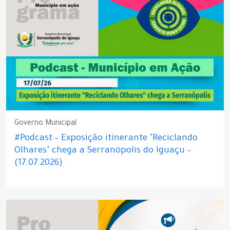
Governo Municipal
#Podcast – Exposição itinerante "Reciclando
Olhares" chega a Serranópolis do Iguaçu –
(17.07.2026)