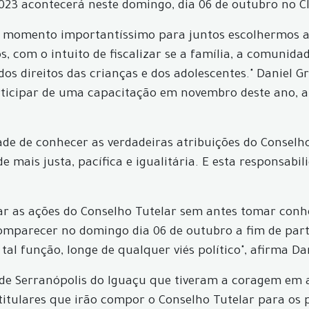
23 acontecerá neste domingo, dia 06 de outubro no Clu
m momento importantíssimo para juntos escolhermos as
s, com o intuito de fiscalizar se a família, a comunida
s direitos das crianças e dos adolescentes." Daniel Gr
articipar de uma capacitação em novembro deste ano, 
ade de conhecer as verdadeiras atribuições do Conselh
e mais justa, pacífica e igualitária. E esta responsab
nar as ações do Conselho Tutelar sem antes tomar conh
omparecer no domingo dia 06 de outubro a fim de parti
al função, longe de qualquer viés político", afirma Dan
de Serranópolis do Iguaçu que tiveram a coragem em a
titulares que irão compor o Conselho Tutelar para os 