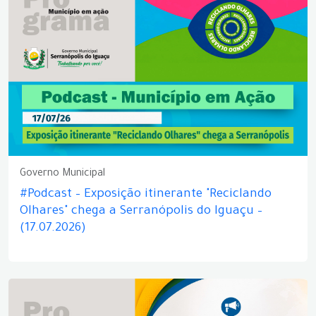
Governo Municipal
#Podcast – Exposição itinerante "Reciclando
Olhares" chega a Serranópolis do Iguaçu –
(17.07.2026)