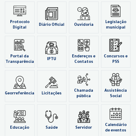
Protocolo
Legislação
Diário Oficial
Ouvidoria
Digital
municipal
Portal da
Endereços e
Concursos e
IPTU
Transparência
Contatos
PSS
Chamada
Assistência
Georreferência
Licitações
pública
Social
Calendário
Educação
Saúde
Servidor
de eventos