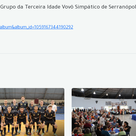
 Grupo da Terceira Idade Vovô Simpático de Serranópol
b=album&album_id=1059167344190292