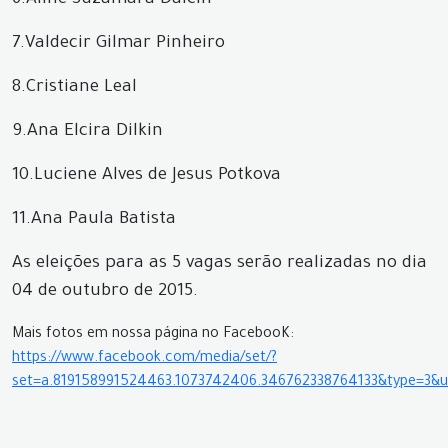
6.Aline Suzamara Dalcin
7.Valdecir Gilmar Pinheiro
8.Cristiane Leal
9.Ana Elcira Dilkin
10.Luciene Alves de Jesus Potkova
11.Ana Paula Batista
As eleições para as 5 vagas serão realizadas no dia
04 de outubro de 2015.
Mais fotos em nossa página no FacebooK:
https://www.facebook.com/media/set/?
set=a.819158991524463.1073742406.346762338764133&type=3&