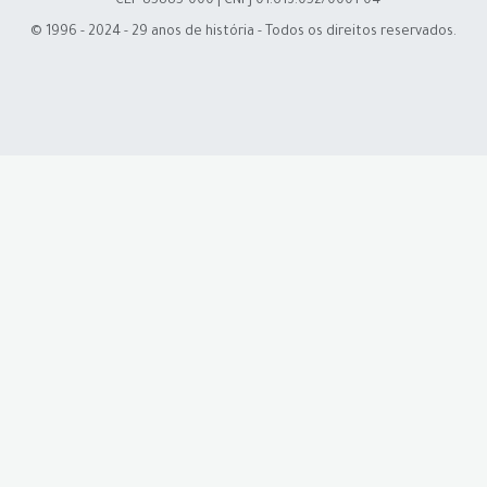
- CEP 85885-000 | CNPJ 01.613.052/0001-04
© 1996 - 2024 - 29 anos de história - Todos os direitos reservados.