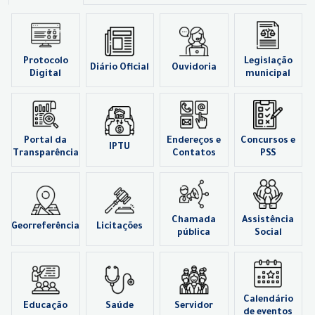
Protocolo
Legislação
Diário Oficial
Ouvidoria
Digital
municipal
Portal da
Endereços e
Concursos e
IPTU
Transparência
Contatos
PSS
Chamada
Assistência
Georreferência
Licitações
pública
Social
Calendário
Educação
Saúde
Servidor
de eventos