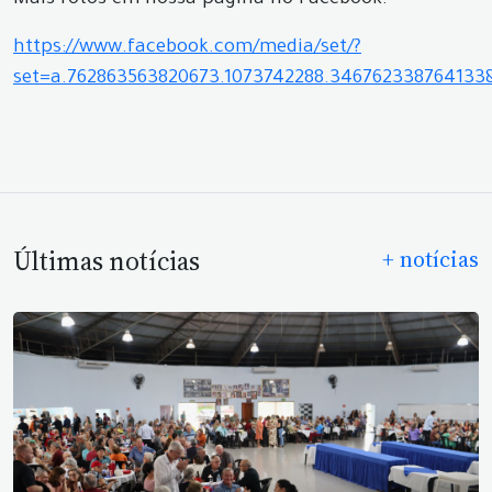
Mais fotos em nossa página no Facebook:
https://www.facebook.com/media/set/?
set=a.762863563820673.1073742288.34676233876413
Últimas notícias
+ notícias