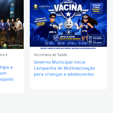
ura e
Secretaria de Saúde
Governo Municipal inicia
igia a
Campanha de Multivacinação
com
para crianças e adolescentes
nópolis