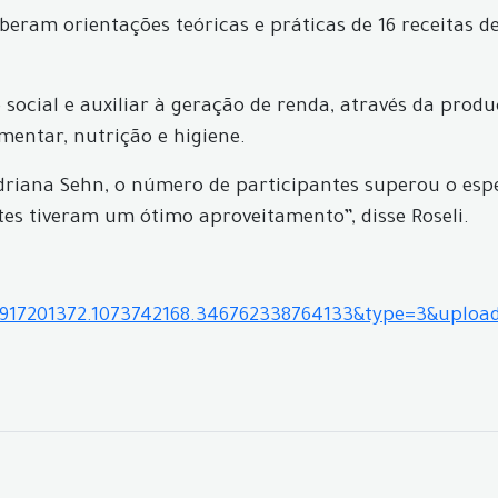
beram orientações teóricas e práticas de 16 receitas d
social e auxiliar à geração de renda, através da produç
mentar, nutrição e higiene.
 Adriana Sehn, o número de participantes superou o esp
tes tiveram um ótimo aproveitamento”, disse Roseli.
9917201372.1073742168.346762338764133&type=3&uploa