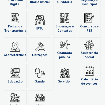
Protocolo
Legislação
Diário Oficial
Ouvidoria
Digital
municipal
Portal da
Endereços e
Concursos e
IPTU
Transparência
Contatos
PSS
Chamada
Assistência
Georreferência
Licitações
pública
Social
Calendário
Educação
Saúde
Servidor
de eventos