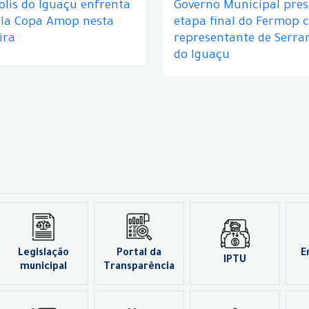
lis do Iguaçu enfrenta
Governo Municipal prest
ela Copa Amop nesta
etapa final do Fermop 
ira
representante de Serra
do Iguaçu
Legislação
Portal da
E
IPTU
municipal
Transparência