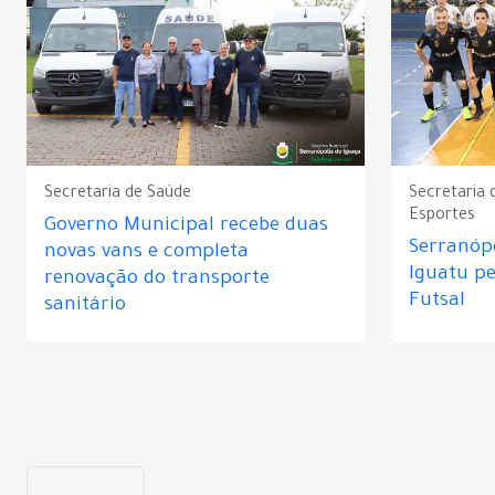
Secretaria de Saúde
Secretaria 
Esportes
Governo Municipal recebe duas
Serranópo
novas vans e completa
Iguatu p
renovação do transporte
Futsal
sanitário