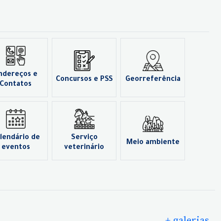
ndereços e
Concursos e PSS
Georreferência
Contatos
lendário de
Serviço
Meio ambiente
eventos
veterinário
+ galerias