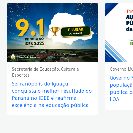
Secretaria de Educação, Cultura e
Governo Mu
Esportes
Governo 
Serranópolis do Iguaçu
populaçã
conquista o melhor resultado do
pública 
Paraná no IDEB e reafirma
LOA
excelência na educação pública