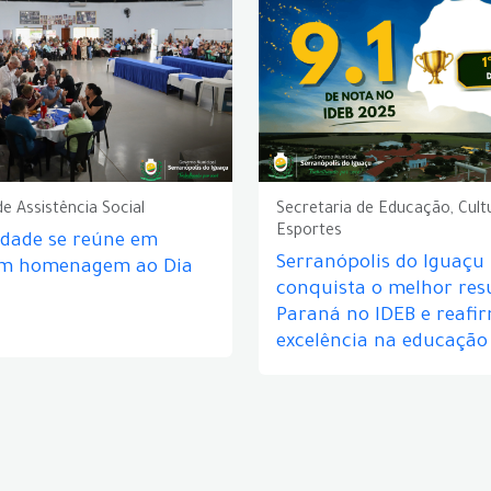
de Assistência Social
Secretaria de Educação, Cult
Esportes
idade se reúne em
Serranópolis do Iguaçu
em homenagem ao Dia
conquista o melhor res
Paraná no IDEB e reafi
excelência na educação