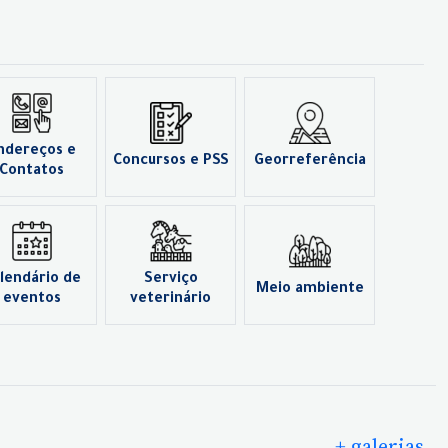
ndereços e
Concursos e PSS
Georreferência
Contatos
lendário de
Serviço
Meio ambiente
eventos
veterinário
+ galerias