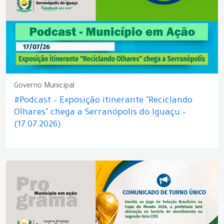
Governo Municipal
#Podcast – Exposição itinerante "Reciclando
Olhares" chega a Serranópolis do Iguaçu –
(17.07.2026)