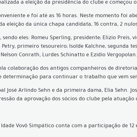
 realizada a eleição da presidência do clube e começou
veniente e foi até as 16 horas. Neste momento foi abe
 da eleição da única chapa candidata, 16 contra, 2 nulo
endo eles: Romeu Sperling, presidente; Elizio Preis, v
Petry, primeiro tesoureiro; Isolde Kalchne, segunda tes
: Nelson Conrath, Lurdes Schinatto e Ezidio Vergopolan
ela colaboração dos antigos companheiros de diretoria
e determinação para continuar o trabalho que vem sen
al José Arlindo Sehn e da primeira dama, Elia Sehn. J
ressão da aprovação dos sócios do clube pela atuação 
 Idade Vovô Simpático conta com a participação de 12