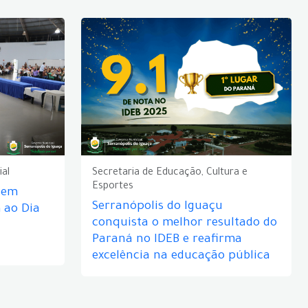
ial
Secretaria de Educação, Cultura e
Esportes
e em
Serranópolis do Iguaçu
ao Dia
conquista o melhor resultado do
Paraná no IDEB e reafirma
excelência na educação pública