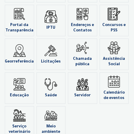
Portal da
Endereços e
Concursos e
IPTU
Transparência
Contatos
PSS
Chamada
Assistência
Georreferência
Licitações
pública
Social
Calendário
Educação
Saúde
Servidor
de eventos
Serviço
Meio
veterinário
ambiente