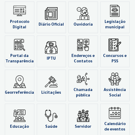
Protocolo
Legislação
Diário Oficial
Ouvidoria
Digital
municipal
Portal da
Endereços e
Concursos e
IPTU
Transparência
Contatos
PSS
Chamada
Assistência
Georreferência
Licitações
pública
Social
Calendário
Educação
Saúde
Servidor
de eventos