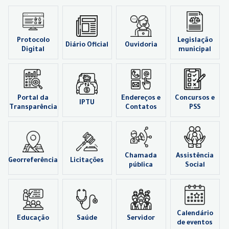
Protocolo
Legislação
Diário Oficial
Ouvidoria
Digital
municipal
Portal da
Endereços e
Concursos e
IPTU
Transparência
Contatos
PSS
Chamada
Assistência
Georreferência
Licitações
pública
Social
Calendário
Educação
Saúde
Servidor
de eventos